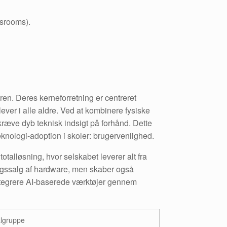
ssrooms).
en. Deres kerneforretning er centreret
ever i alle aldre. Ved at kombinere fysiske
ræve dyb teknisk indsigt på forhånd. Dette
eknologi-adoption i skoler: brugervenlighed.
talløsning, hvor selskabet leverer alt fra
angssalg af hardware, men skaber også
 integrere AI-baserede værktøjer gennem
lgruppe