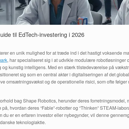
ide til EdTech-investering i 2026
erer en unik mulighed for at træde ind i det hastigt voksende 
ark
, har specialiseret sig i at udvikle modulære robotløsninger 
ing og kunstig intelligens. Med en stærk tilstedeværelse på v
itioneret sig som en central aktør i digitaliseringen af det glob
ve omsætningsvækst og de operationelle risici, som ofte følg
 forhold bag Shape Robotics, herunder deres forretningsmodel
re på, hvordan deres “Fable”-robotter og “Thinken” STEAM-laborat
m du er en erfaren investor eller nybegynder, vil denne gennemg
 danske teknologiaktie.