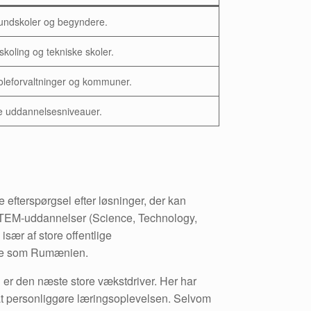
undskoler og begyndere.
koling og tekniske skoler.
oleforvaltninger og kommuner.
le uddannelsesniveauer.
 efterspørgsel efter løsninger, der kan
 STEM-uddannelser (Science, Technology,
sær af store offentlige
ande som Rumænien.
n er den næste store vækstdriver. Her har
at personliggøre læringsoplevelsen. Selvom