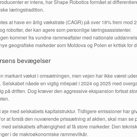
roducenter er intens, har Shape Robotics formået at differentie
iske læringstradition.
ntes at have en årlig vækstrate (CAGR) på over 18% frem mod 
 og robotter, der kan agere som personlige læringsassistenter.
ingen kommer fra vundne rammeaftaler med nationale uddannelse
 i nye geografiske markeder som Moldova og Polen er kritisk for
ursens bevægelser
 en markant vækst i omsætningen, men vejen har ikke været ud
t. Selskabet nåede en vigtig milepæl i 2024 og 2025 med overgan
ig på driften. Dog kræver den aggressive ekspansion fortsat sto
eten.
pt øje med selskabets kapitalstruktur. Tidligere emissioner har g
or at forstå den nuværende prissætning af aktien, skal man se 
et med selskabets afhængighed af få store markeder. Den tekniske
ringer i de makroøkonomiske rammevilkår.