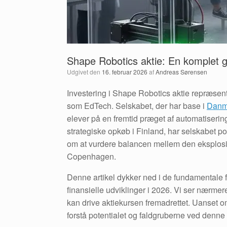
Shape Robotics aktie: En komplet gu
Udgivet den
16. februar 2026
af
Andreas Sørensen
Investering i Shape Robotics aktie repræsent
som EdTech. Selskabet, der har base i
Danm
elever på en fremtid præget af automatiser
strategiske opkøb i Finland, har selskabet pos
om at vurdere balancen mellem den eksplosi
Copenhagen.
Denne artikel dykker ned i de fundamentale
finansielle udviklinger i 2026. Vi ser nærme
kan drive aktiekursen fremadrettet. Uanset o
forstå potentialet og faldgruberne ved denne