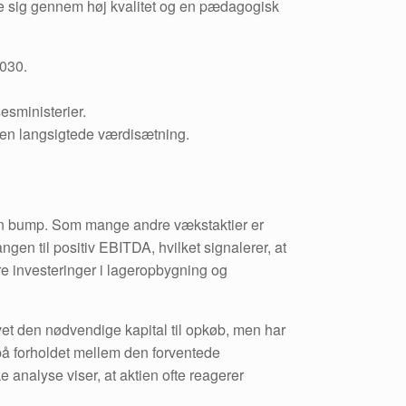
re sig gennem høj kvalitet og en pædagogisk
2030.
sministerier.
 den langsigtede værdisætning.
en bump. Som mange andre vækstaktier er
gen til positiv EBITDA, hvilket signalerer, at
re investeringer i lageropbygning og
ivet den nødvendige kapital til opkøb, men har
på forholdet mellem den forventede
 analyse viser, at aktien ofte reagerer