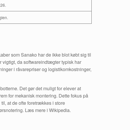
026.
gien.
ber som Sanako har de ikke blot købt sig til
r vigtigt, da softwareindtægter typisk har
inger i råvarepriser og logistikomkostninger,
tterne. Det gør det muligt for elever at
rem for mekanisk montering. Dette fokus på
, at de ofte foretrækkes i store
ørsnotering. Læs mere i Wikipedia.