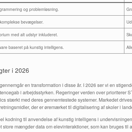
ogrammering og problemløsning.
Gr
l komplekse bevægelser.
Uds
rium med alt udstyr inkluderet.
Sk
are baseret på kunstig intelligens.
Al
gter i 2026
nnemgår en transformation i disse år. I 2026 ser vi en stigende
tencegab i arbejdsstyrken. Regeringer verden over prioriterer
ics stærkt med deres gennemtestede systemer. Markedet drives i
ningsmidler, der er øremærket til digitalisering af skoler i l
el kodning til anvendelse af kunstig intelligens i undervisninge
t store mængder data om elevinteraktioner, som kan bruges til 