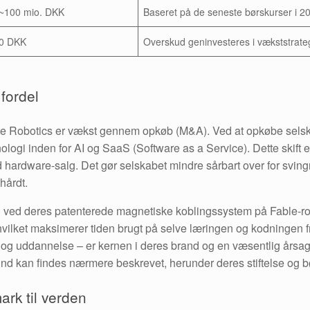
~100 mio. DKK
Baseret på de seneste børskurser i 2
0 DKK
Overskud geninvesteres i vækststrate
fordel
pe Robotics er vækst gennem opkøb (M&A). Ved at opkøbe selska
ologi inden for AI og SaaS (Software as a Service). Dette skift e
 hardware-salg. Det gør selskabet mindre sårbart over for svingn
hårdt.
 ved deres patenterede magnetiske koblingssystem på Fable-robo
vilket maksimerer tiden brugt på selve læringen og kodningen f
g uddannelse – er kernen i deres brand og en væsentlig årsag til
nd kan findes nærmere beskrevet, herunder deres stiftelse og b
rk til verden