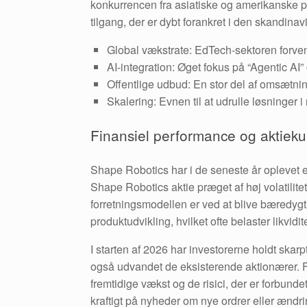
konkurrencen fra asiatiske og amerikanske p
tilgang, der er dybt forankret i den skandinav
Global vækstrate: EdTech-sektoren forve
AI-integration: Øget fokus på “Agentic AI”
Offentlige udbud: En stor del af omsætn
Skalering: Evnen til at udrulle løsninger
Finansiel performance og aktiek
Shape Robotics har i de seneste år oplevet
Shape Robotics aktie præget af høj volatilite
forretningsmodellen er ved at blive bæredygt
produktudvikling, hvilket ofte belaster likvidit
I starten af 2026 har investorerne holdt skar
også udvandet de eksisterende aktionærer. F
fremtidige vækst og de risici, der er forbund
kraftigt på nyheder om nye ordrer eller ænd