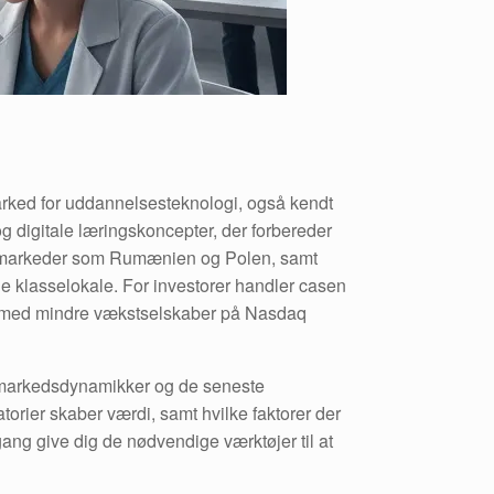
marked for uddannelsesteknologi, også kendt
og digitale læringskoncepter, der forbereder
ækstmarkeder som Rumænien og Polen, samt
ale klasselokale. For investorer handler casen
er med mindre vækstselskaber på Nasdaq
, markedsdynamikker og de seneste
orier skaber værdi, samt hvilke faktorer der
ang give dig de nødvendige værktøjer til at