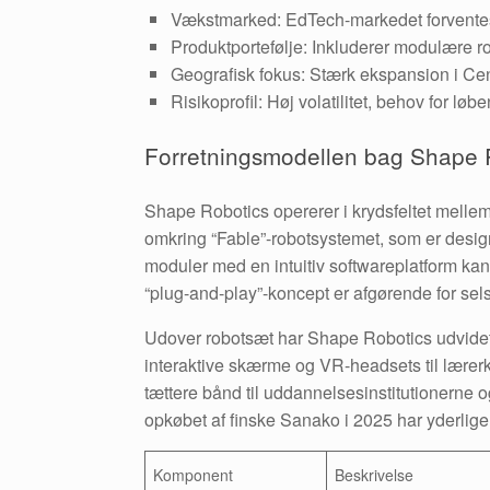
Vækstmarked: EdTech-markedet forvente
Produktportefølje: Inkluderer modulære r
Geografisk fokus: Stærk ekspansion i Cent
Risikoprofil: Høj volatilitet, behov for løb
Forretningsmodellen bag Shape 
Shape Robotics opererer i krydsfeltet mellem
omkring “Fable”-robotsystemet, som er designe
moduler med en intuitiv softwareplatform ka
“plug-and-play”-koncept er afgørende for sels
Udover robotsæt har Shape Robotics udvidet de
interaktive skærme og VR-headsets til lærer
tættere bånd til uddannelsesinstitutionerne 
opkøbet af finske Sanako i 2025 har yderlig
Komponent
Beskrivelse