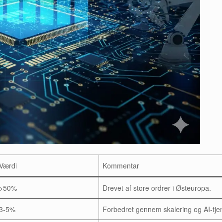
Værdi
Kommentar
>50%
Drevet af store ordrer i Østeuropa.
3-5%
Forbedret gennem skalering og AI-tjen