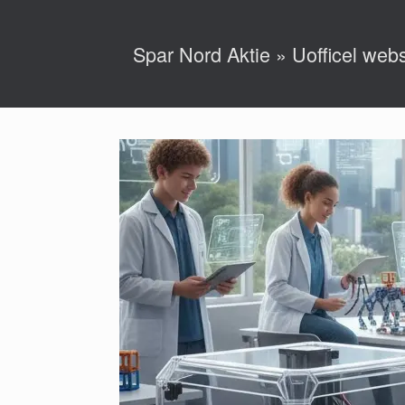
Gå
til
indhold
Spar Nord Aktie » Uofficel webs