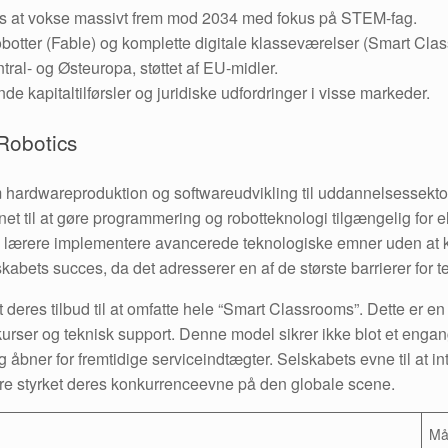
s at vokse massivt frem mod 2034 med fokus på STEM-fag.
obotter (Fable) og komplette digitale klasseværelser (Smart Cla
ral- og Østeuropa, støttet af EU-midler.
ende kapitaltilførsler og juridiske udfordringer i visse markeder.
Robotics
 hardwareproduktion og softwareudvikling til uddannelsessektor
t til at gøre programmering og robotteknologi tilgængelig for el
n lærere implementere avancerede teknologiske emner uden at k
kabets succes, da det adresserer en af de største barrierer for t
res tilbud til at omfatte hele “Smart Classrooms”. Dette er en to
kurser og teknisk support. Denne model sikrer ikke blot et eng
og åbner for fremtidige serviceindtægter. Selskabets evne til at
ere styrket deres konkurrenceevne på den globale scene.
Må