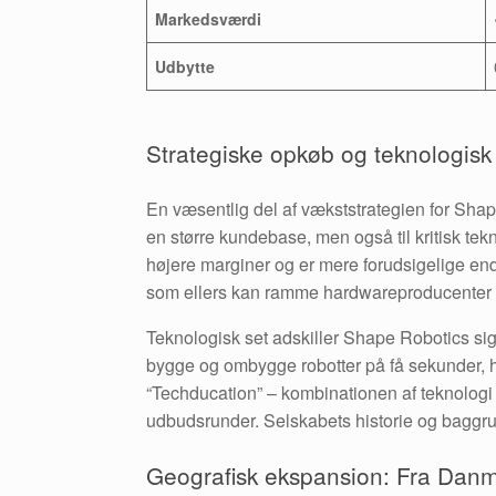
Markedsværdi
Udbytte
Strategiske opkøb og teknologisk 
En væsentlig del af vækststrategien for Sha
en større kundebase, men også til kritisk tekn
højere marginer og er mere forudsigelige end
som ellers kan ramme hardwareproducenter 
Teknologisk set adskiller Shape Robotics sig
bygge og ombygge robotter på få sekunder, h
“Techducation” – kombinationen af teknologi o
udbudsrunder. Selskabets historie og baggru
Geografisk ekspansion: Fra Danma